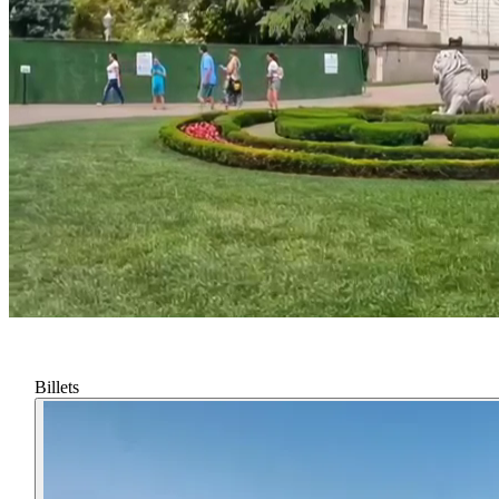
Billets
pour
le
Palais
de
Dolmabahçe
Billets