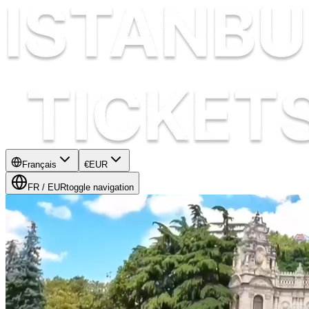
Français
€
EUR
FR
/
EUR
toggle navigation